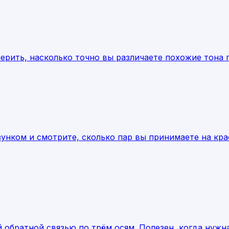
ерить, насколько точно вы различаете похожие тона п
нком и смотрите, сколько пар вы принимаете на крас
обратной связью по трём осям. Полезен, когда нужна