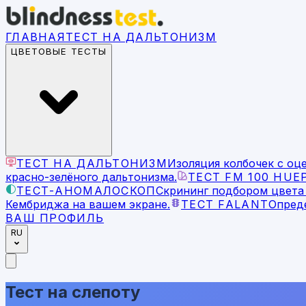
ГЛАВНАЯ
ТЕСТ НА ДАЛЬТОНИЗМ
ЦВЕТОВЫЕ ТЕСТЫ
ТЕСТ НА ДАЛЬТОНИЗМ
Изоляция колбочек с оц
красно-зелёного дальтонизма.
ТЕСТ FM 100 HUE
ТЕСТ-АНОМАЛОСКОП
Скрининг подбором цвета 
Кембриджа на вашем экране.
ТЕСТ FALANT
Опреде
ВАШ ПРОФИЛЬ
RU
Тест на слепоту