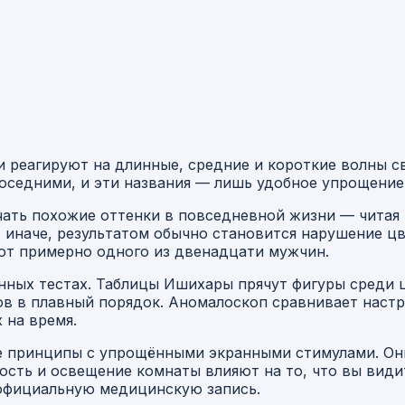
ки реагируют на длинные, средние и короткие волны с
соседними, и эти названия — лишь удобное упрощение
чать похожие оттенки в повседневной жизни — читая 
 иначе, результатом обычно становится нарушение цве
ют примерно одного из двенадцати мужчин.
ных тестах. Таблицы Ишихары прячут фигуры среди ц
ов в плавный порядок. Аномалоскоп сравнивает настр
 на время.
 принципы с упрощёнными экранными стимулами. Они
ость и освещение комнаты влияют на то, что вы види
к официальную медицинскую запись.