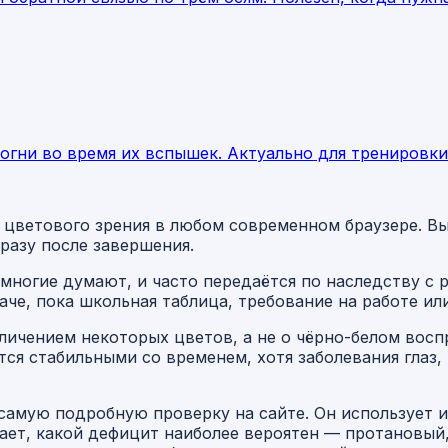
 огни во время их вспышек. Актуально для тренировк
и цветового зрения в любом современном браузере. Вы
разу после завершения.
многие думают, и часто передаётся по наследству с 
наче, пока школьная таблица, требование на работе и
зличением некоторых цветов, а не о чёрно-белом вос
ся стабильными со временем, хотя заболевания глаз,
 самую подробную проверку на сайте. Он использует 
вает, какой дефицит наиболее вероятен — протановый