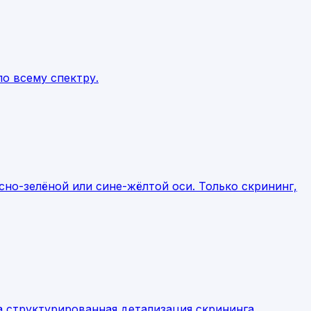
о всему спектру.
но-зелёной или сине-жёлтой оси. Только скрининг,
 структурированная детализация скрининга.