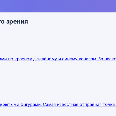
о зрения
ами по красному, зелёному и синему каналам. За нес
крытыми фигурами. Самая известная отправная точка 