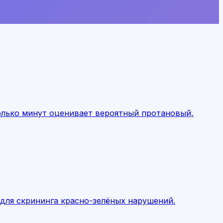
колько минут оценивает вероятный протановый,
для скрининга красно-зелёных нарушений.