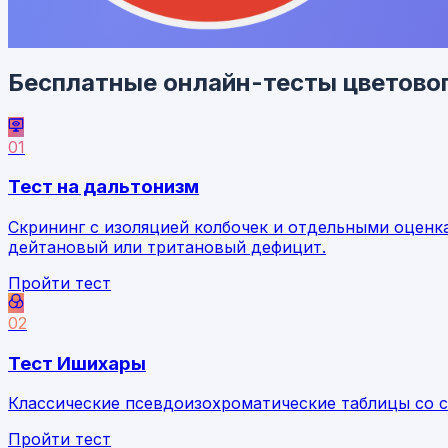
Бесплатные онлайн-тесты цветовог
01
Тест на дальтонизм
Скрининг с изоляцией колбочек и отдельными оценк
дейтановый или тритановый дефицит.
Пройти тест
02
Тест Ишихары
Классические псевдоизохроматические таблицы со с
Пройти тест